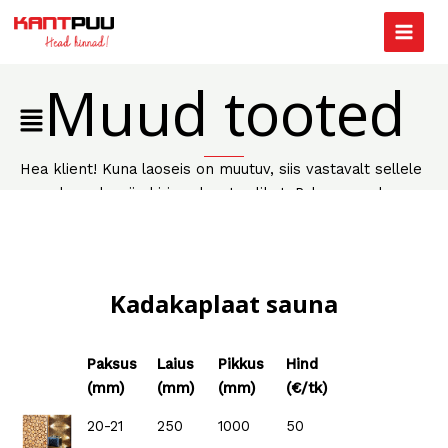
Skip
Main
to
Menu
content
Muud tooted
Main
Menu
Hea klient! Kuna laoseis on muutuv, siis vastavalt sellele
uuendame ka siin kirjas olevat valikut. Palun veendu
enne ostma tulekut soovitud mõõdu olemasolus.
HINNAD SISALDAVAD KÄIBEMAKSU!
Kadakaplaat sauna
Paksus
Laius
Pikkus
Hind
(mm)
(mm)
(mm)
(€/tk)
Paksus
Laius
Pikkus
Hind
20-21
250
1000
50
(mm)
(mm)
(mm)
(€/tk)