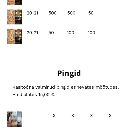
20-21
500
500
50
20-21
50
100
100
Pingid
Käsitööna valminud pingid erinevates mõõtudes.
Hind alates 15,00 €!
x
x
x
x