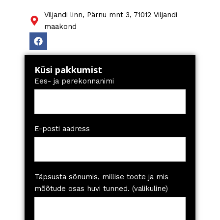
Viljandi linn, Pärnu mnt 3, 71012 Viljandi
maakond
F
a
c
e
Küsi pakkumist
b
o
Ees- ja perekonnanimi
o
k
E-posti aadress
Täpsusta sõnumis, millise toote ja mis
mõõtude osas huvi tunned. (valikuline)