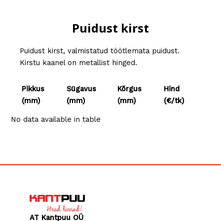
Puidust kirst
Puidust kirst, valmistatud töötlemata puidust.
Kirstu kaanel on metallist hinged.
Pikkus
Sügavus
Kõrgus
Hind
(mm)
(mm)
(mm)
(€/tk)
Pikkus
Sügavus
Kõrgus
Hind
No data available in table
(mm)
(mm)
(mm)
(€/tk)
AT Kantpuu OÜ